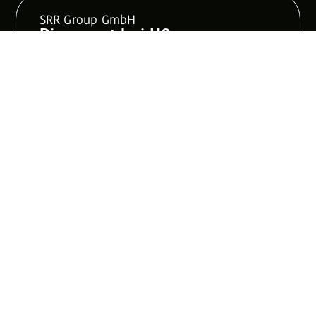
SRR Group GmbH
Disponent bei HS
Personaldienstleistungen
GmbH (m/w/d)
Kelsterbach
Vollzeit
ab sofort
Personal - Recruiting, Personalmarketing
Erfahren
Stelle ansehen
SRR Group GmbH
Driver / LKW – Fahrer mit